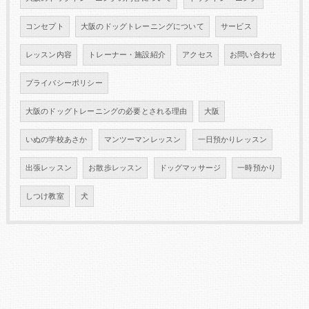
コンセプト
大阪のドッグトレーニングについて
サービス
レッスン内容
トレーナー・施設紹介
アクセス
お問い合わせ
プライバシーポリシー
大阪のドッグトレーニングの必要とされる理由
大阪
いぬの学校あさか
マンツーマンレッスン
一日預かりレッスン
出張レッスン
お散歩レッスン
ドッグマッサージ
一時預かり
しつけ教室
犬