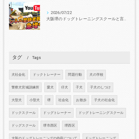
2026/07/22
大阪堺のドッグトレーニングスクールと言えば『いぬの学校あさか』 30年、3000頭以上の実績！あなたと愛犬に合ったトレーニングを学びを提供します。
タグ
Tags
犬社会化
ドックトレーナー
問題行動
犬の学校
警察犬宮城訓練所
愛犬
仔犬
子犬
子犬のしつけ
大型犬
小型犬
堺
社会化
お散歩
子犬の社会化
ドックスクール
ドッグトレーナー
ドッグトレーニングスクール
ドッグスクール
堺市西区
堺西区
大阪のドッグトレーニングの内容について
ドッグトレーニング