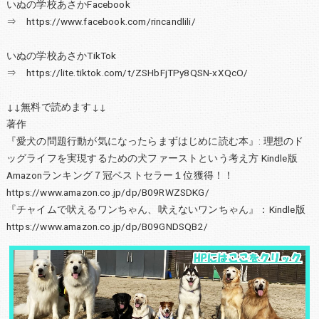
いぬの学校あさかFacebook
⇒ https://www.facebook.com/rincandlili/
いぬの学校あさかTikTok
⇒ https://lite.tiktok.com/t/ZSHbFjTPy8QSN-xXQcO/
↓↓無料で読めます↓↓
著作
『愛犬の問題行動が気になったらまずはじめに読む本』: 理想のド
ッグライフを実現するための犬ファーストという考え方 Kindle版
Amazonランキング７冠ベストセラー１位獲得！！
https://www.amazon.co.jp/dp/B09RWZSDKG/
『チャイムで吠えるワンちゃん、吠えないワンちゃん』：Kindle版
https://www.amazon.co.jp/dp/B09GNDSQB2/