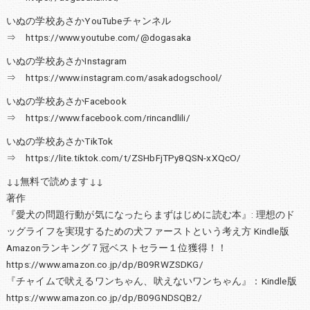
いぬの学校あさかYouTubeチャンネル
⇒ https://www.youtube.com/@dogasaka
いぬの学校あさかInstagram
⇒ https://www.instagram.com/asakadogschool/
いぬの学校あさかFacebook
⇒ https://www.facebook.com/rincandlili/
いぬの学校あさかTikTok
⇒ https://lite.tiktok.com/t/ZSHbFjTPy8QSN-xXQcO/
↓↓無料で読めます↓↓
著作
『愛犬の問題行動が気になったらまずはじめに読む本』: 理想のド
ッグライフを実現するための犬ファーストという考え方 Kindle版
Amazonランキング７冠ベストセラー１位獲得！！
https://www.amazon.co.jp/dp/B09RWZSDKG/
『チャイムで吠えるワンちゃん、吠えないワンちゃん』：Kindle版
https://www.amazon.co.jp/dp/B09GNDSQB2/