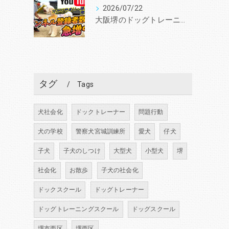
2026/07/22
大阪堺のドッグトレーニングスクールと言えば『いぬの学校あさか』 30年、3000頭以上の実績！あなたと愛犬に合ったトレーニングを学びを提供します。
タグ
Tags
犬社会化
ドックトレーナー
問題行動
犬の学校
警察犬宮城訓練所
愛犬
仔犬
子犬
子犬のしつけ
大型犬
小型犬
堺
社会化
お散歩
子犬の社会化
ドックスクール
ドッグトレーナー
ドッグトレーニングスクール
ドッグスクール
堺市西区
堺西区