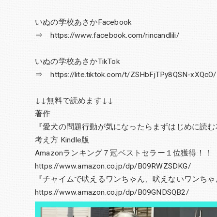
いぬの学校あさかFacebook
⇒ https://www.facebook.com/rincandlili/
いぬの学校あさかTikTok
⇒ https://lite.tiktok.com/t/ZSHbFjTPy8QSN-xXQcO/
↓↓無料で読めます↓↓
著作
『愛犬の問題行動が気になったらまずはじめに読む
考え方 Kindle版
Amazonランキング７冠ベストセラー１位獲得！！
https://www.amazon.co.jp/dp/B09RWZSDKG/
『チャイムで吠えるワンちゃん、吠えないワンちゃん』
https://www.amazon.co.jp/dp/B09GNDSQB2/