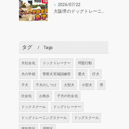
2026/07/22
大阪堺のドッグトレーニングスクールと言えば『いぬの学校あさか』 30年、3000頭以上の実績！あなたと愛犬に合ったトレーニングを学びを提供します。
タグ
Tags
犬社会化
ドックトレーナー
問題行動
犬の学校
警察犬宮城訓練所
愛犬
仔犬
子犬
子犬のしつけ
大型犬
小型犬
堺
社会化
お散歩
子犬の社会化
ドックスクール
ドッグトレーナー
ドッグトレーニングスクール
ドッグスクール
堺市西区
堺西区