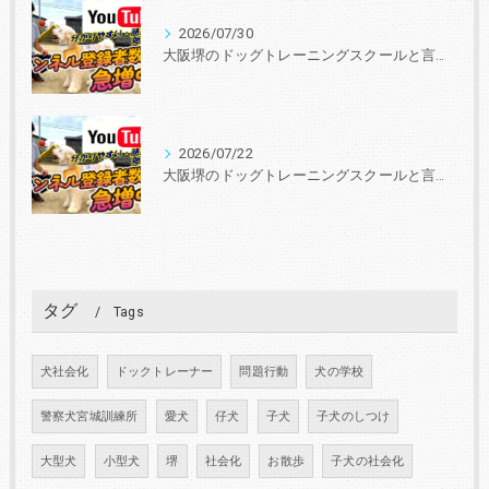
2026/07/30
大阪堺のドッグトレーニングスクールと言えば『いぬの学校あさか』 30年、3000頭以上の実績！あなたと愛犬に合ったトレーニングを学びを提供します。
2026/07/22
大阪堺のドッグトレーニングスクールと言えば『いぬの学校あさか』 30年、3000頭以上の実績！あなたと愛犬に合ったトレーニングを学びを提供します。
タグ
Tags
犬社会化
ドックトレーナー
問題行動
犬の学校
警察犬宮城訓練所
愛犬
仔犬
子犬
子犬のしつけ
大型犬
小型犬
堺
社会化
お散歩
子犬の社会化